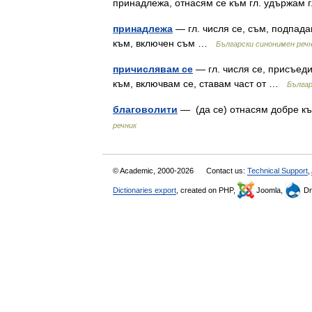
принадлежа, отнасям се към гл. удържам
принадлежа
— гл. числя се, съм, подпада
към, включен съм …
Български синонимен реч
причислявам се
— гл. числя се, присъеди
към, включвам се, ставам част от …
Българ
благоволити
— (да се) отнасям добре къ
речник
© Academic, 2000-2026
Contact us:
Technical Support
,
Dictionaries export
, created on PHP,
Joomla,
Dr