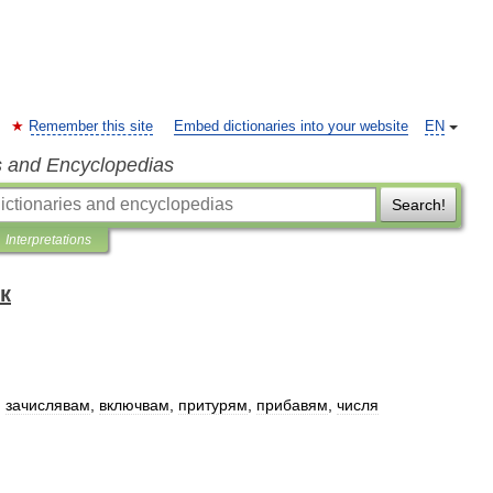
Remember this site
Embed dictionaries into your website
EN
s and Encyclopedias
Search!
Interpretations
к
,
зачислявам
,
включвам
,
притурям
,
прибавям
,
числя