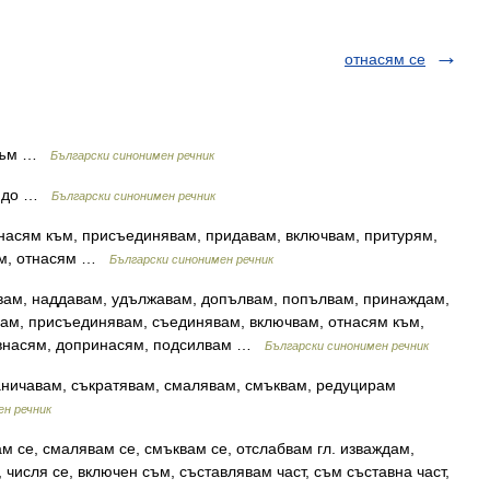
отнасям се
 към …
Български синонимен речник
е до …
Български синонимен речник
тнасям към, присъединявам, придавам, включвам, притурям,
там, отнасям …
Български синонимен речник
вам, наддавам, удължавам, допълвам, попълвам, принаждам,
вам, присъединявам, съединявам, включвам, отнасям към,
, внасям, допринасям, подсилвам …
Български синонимен речник
ничавам, съкратявам, смалявам, смъквам, редуцирам
ен речник
м се, смалявам се, смъквам се, отслабвам гл. изваждам,
числя се, включен съм, съставлявам част, съм съставна част,