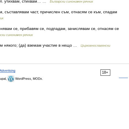
 гл. утихвам, стихвам… …
Български синонимен речник
м, съставлявам част, причислен съм, отнасям се към, спадам
ник
нявам се, прибавям се, подпадам, зачислявам се, отнасям се
ски синонимен речник
м някого; (да) вземам участие в нещо …
Църковнославянски
Advertising
18+
upal,
WordPress, MODx.