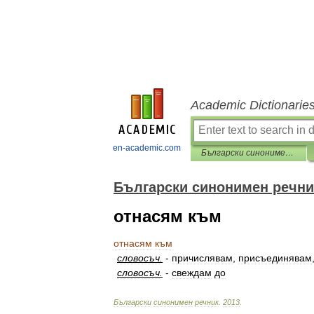
Academic Dictionarie
en-academic.com
Български синонимен речник
Български синонимен речни
отнасям към
отнасям
към
словосъч
.
-
причислявам
,
присъединявам
словосъч
.
-
свеждам
до
Български
синонимен
речник
.
2013
.