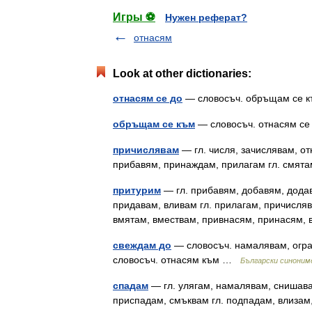
Игры ⚽
Нужен реферат?
отнасям
Look at other dictionaries:
отнасям се до
— словосъч. обръщам се
обръщам се към
— словосъч. отнасям с
причислявам
— гл. числя, зачислявам, о
прибавям, принаждам, прилагам гл. смя
притурим
— гл. прибавям, добавям, дода
придавам, вливам гл. прилагам, причисля
вмятам, вмествам, привнасям, принасям
свеждам до
— словосъч. намалявам, огра
словосъч. отнасям към …
Български синоним
спадам
— гл. улягам, намалявам, снишава
приспадам, смъквам гл. подпадам, влизам, 